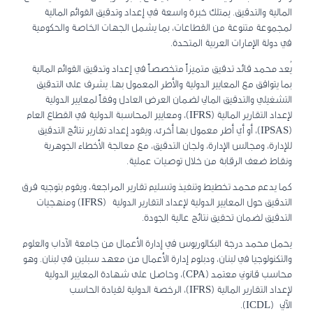
المالية والتدقيق. يمتلك خبرة واسعة في إعداد وتدقيق القوائم المالية
لمجموعة متنوعة من القطاعات، بما يشمل الجهات الخاصة والحكومية
في دولة الإمارات العربية المتحدة.
يُعد محمد قائد تدقيق متميزاً متخصصاً في إعداد وتدقيق القوائم المالية
بما يتوافق مع المعايير الدولية والأطر المعمول بها. يشرف على التدقيق
التشغيلي والتدقيق المالي لضمان العرض العادل وفقاً لمعايير الدولية
لإعداد التقارير المالية (IFRS)، ومعايير المحاسبة الدولية في القطاع العام
(IPSAS)، أو أي أطر معمول بها أخرى، ويقود إعداد تقارير نتائج التدقيق
للإدارة، ومجالس الإدارة، ولجان التدقيق، مع معالجة الأخطاء الجوهرية
ونقاط ضعف الرقابة من خلال توصيات عملية.
كما يدعم محمد تخطيط وتنفيذ وتسليم تقارير المراجعة، ويقوم بتوجيه فرق
التدقيق حول المعايير الدولية لإعداد التقارير الدولية (IFRS) ومنهجيات
التدقيق لضمان تحقيق نتائج عالية الجودة.
يحمل محمد درجة البكالوريوس في إدارة الأعمال من جامعة الآداب والعلوم
والتكنولوجيا في لبنان، ودبلوم إدارة الأعمال من معهد سبلين في لبنان. وهو
محاسب قانوني معتمد (CPA)، وحاصل على شهادة المعايير الدولية
لإعداد التقارير المالية (IFRS)، الرخصة الدولية لقيادة الحاسب
الآلي (ICDL).