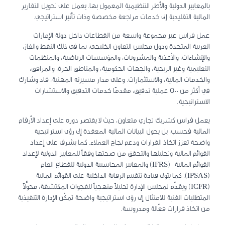
بالمعايير الدولية والأطر التنظيمية المعمول بها. يعمل على تحويل التقارير
المالية التقليدية إلى خدمات مراجعة مخصصة وذات تأثير استراتيجي.
عمل فراس عبر مجموعة واسعة من القطاعات داخل دولة الإمارات
العربية المتحدة ودول مجلس التعاون الخليجي، بما في ذلك النفط والغاز،
والإنشاءات، والأغذية والمشروبات، والمؤسسات الرياضية، والمنظمات
التعليمية وغير الربحية، والجهات الحكومية، والمناطق الحرة، والمرافق،
والخدمات المالية، والاستثمارات. وعلى مدار مسيرته المهنية، قاد وشارك
في أكثر من 500 عملية تدقيق، مقدمًا خدمات التدقيق والاستشارات
الاستراتيجية.
يعمل فراس كشريك تجاري متعاون، حيث لا يقتصر دوره على إعداد الأرقام
المالية فحسب، بل يحول البيانات المالية المعقدة إلى رؤى استراتيجية
واضحة تعزز اتخاذ القرارات ودعم نجاح العملاء. كما يشرف على إعداد
القوائم المالية وتحليلها والتحقق من صحتها وفقاً للمعايير الدولية لإعداد
القوائم المالية (IFRS) والمعايير المحاسبية الدولية للقطاع العام
(IPSAS). كما يتولى قيادة تتقييم الرقابة الداخلية على القوائم المالية
(ICFR) ويقدّم لمجلس الإدارة تحليلاً منهجياً للفجوات المكتشفة، محوِّلاً
المتطلبات الفنية للامتثال إلى رؤى استراتيجية واضحة تمكّن الإدارة التنفيذية
من اتخاذ قرارات فعّالة ومدروسة.