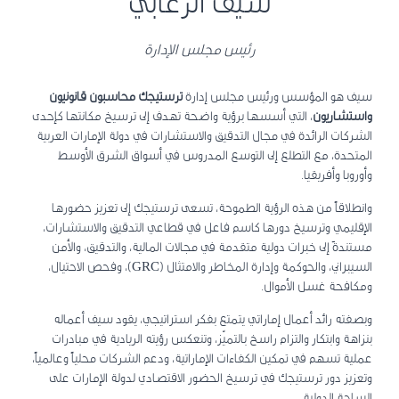
سيف الزعابي
رئيس مجلس الإدارة
سيف هو المؤسس ورئيس مجلس إدارة
ترستيجك محاسبون قانونيون
واستشاريون
، التي أسسها برؤية واضحة تهدف إلى ترسيخ مكانتها كإحدى
الشركات الرائدة في مجال التدقيق والاستشارات في دولة الإمارات العربية
المتحدة، مع التطلع إلى التوسع المدروس في أسواق الشرق الأوسط
وأوروبا وأفريقيا.
وانطلاقاً من هذه الرؤية الطموحة، تسعى ترستيجك إلى تعزيز حضورها
الإقليمي وترسيخ دورها كاسم فاعل في قطاعي التدقيق والاستشارات،
مستندةً إلى خبرات دولية متقدمة في مجالات المالية، والتدقيق، والأمن
السيبراني، والحوكمة وإدارة المخاطر والامتثال (GRC)، وفحص الاحتيال،
ومكافحة غسل الأموال.
وبصفته رائد أعمال إماراتي يتمتع بفكر استراتيجي، يقود سيف أعماله
بنزاهة وابتكار والتزام راسخ بالتميّز، وتنعكس رؤيته الريادية في مبادرات
عملية تسهم في تمكين الكفاءات الإماراتية، ودعم الشركات محلياً وعالمياً،
وتعزيز دور ترستيجك في ترسيخ الحضور الاقتصادي لدولة الإمارات على
الساحة الدولية.